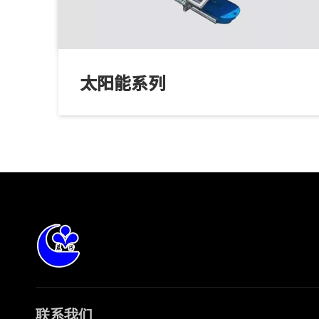
太阳能系列
联系我们