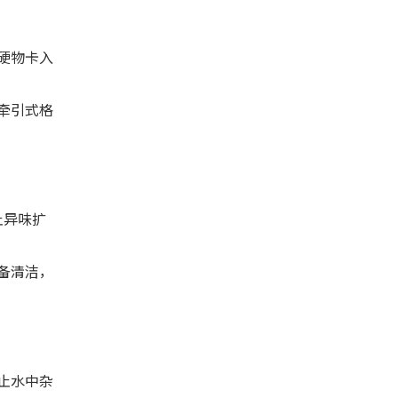
硬物卡入
牵引式格
止异味扩
备清洁，
止水中杂