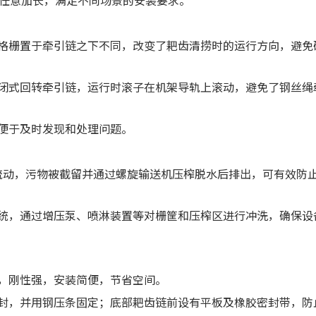
情况任意加长，满足不同场景的安装要求。
统格栅置于牵引链之下不同，改变了耙齿清捞时的运行方向，避免
封闭式回转牵引链，运行时滚子在机架导轨上滚动，避免了钢丝绳
，便于及时发现和处理问题。
内流动，污物被截留并通过螺旋输送机压榨脱水后排出，可有效防
系统，通过增压泵、喷淋装置等对栅筐和压榨区进行冲洗，确保设
构，刚性强，安装简便，节省空间。
密封，并用钢压条固定；底部耙齿链前设有平板及橡胶密封带，防