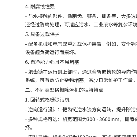
4. 耐腐蚀性强
- 与水接触的部件，像耙齿、链条、栅条等，大多
还经过防腐处理，可适应污水、工业废水等复杂环
5. 具备过载保护
- 配备机械和电气双重过载保护装置。例如，安全
设备超负荷运行而损坏。
6. 自净能力强且不易堵塞
- 耙齿链在运行到上部时，通过弯轨或槽轮的导向
系统，可有效防止杂物堵塞，减少日常维护工作量
二、不同类型格栅除污机的独特特点
1. 回转式格栅除污机
- 逆向运行设计：耙齿链逆水流方向运转，提升除污
- 多种规格可选：机宽范围为300 - 3600mm，
择。