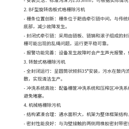
- 安装灵活：标准沟深为1535mm，可根据实际
2. BF型旋转齿板式格栅除污机
- 栅条位置创新：栅条位于耙齿牵引链中间，与传
底部，减少故障发生。
- 封闭式牵引链：采用由链板、链销和滚子组成的
栅可能出现的乱绳问题，运行更平稳可靠。
- 报警功能完善：设备发生故障时会产生声光报警
3. 转鼓式格栅除污机
- 全封闭运行：呈圆筒状倾斜35°安装，污水在鼓
散，实现清洁生产。
- 冲洗系统高效：配备栅筐冲洗系统和压榨区冲洗
避免堵塞。
4. 机械格栅除污机
- 结构紧凑合理：通水面积大，机架为整体框架结
- 密封性能良好：与沟壁接触的两侧用橡胶密封带