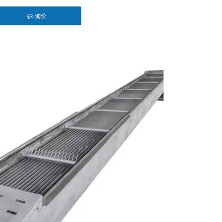
询价
n","pinterest","whatsapp"]