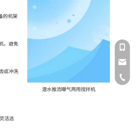
备的机架
机，避免
183-518
138-130
651839
齿或冲洗
183518
潜水推流曝气两用搅拌机
行灵活选