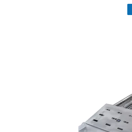
["wechat","line","twitter","facebook","linkedi